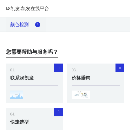
k8凯发-凯发在线平台
k8凯发-凯发在线平台
k8凯发的解决方案
应用案例
应用案例
k8
颜色检测
凯
发
您需要帮助与服务吗？
的
解
01.
03.
联系k8凯发
价格垂询
决
方
案-
04.
k8
快速选型