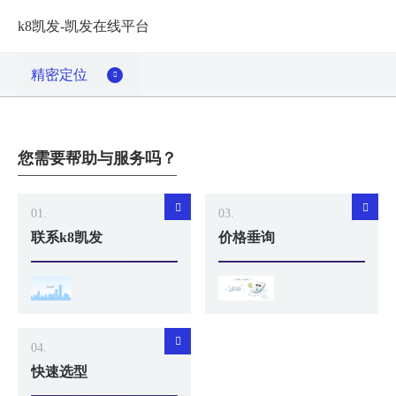
k8凯发-凯发在线平台
k8凯发-凯发在线平台
k8凯发的解决方案
应用案例
应用案例
k8
精密定位
凯
发
您需要帮助与服务吗？
的
解
01.
03.
联系k8凯发
价格垂询
决
方
案-
04.
k8
快速选型