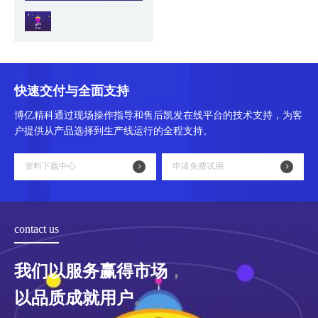
凯
发
快速交付与全面支持
博亿精科通过现场操作指导和售后凯发在线平台的技术支持，为客
户提供从产品选择到生产线运行的全程支持。
资料下载中心
申请免费试用
contact us
我们以服务赢得市场
，
以品质成就用户
。