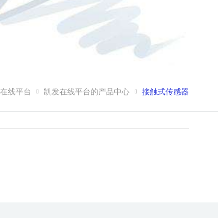
发在线平台
凯发在线平台的产品中心
接触式传感器