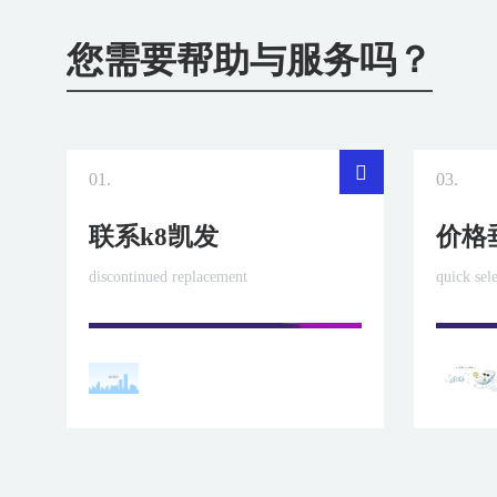
您需要帮助与服务吗？
01.
03.
联系k8凯发
价格
discontinued replacement
quick sel