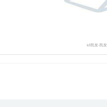
k8凯发-凯