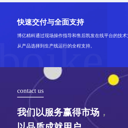
快速交付与全面支持
博亿精科通过现场操作指导和售后凯发在线平台的技术
bojke
从产品选择到生产线运行的全程支持。
contact us
我们以服务赢得市场
，
以品质成就用户
。