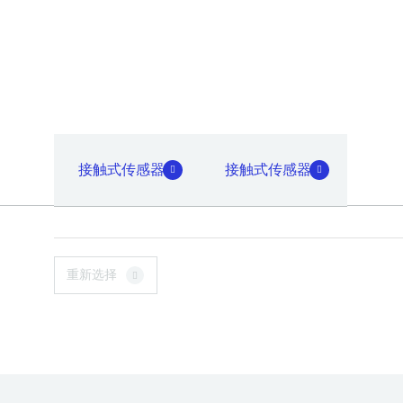
心-
k8
凯
发
接触式传感器
接触式传感器
重新选择