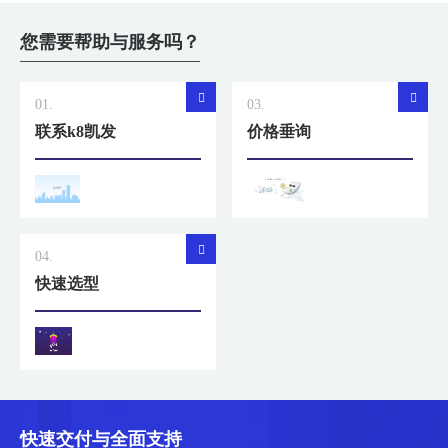
您需要帮助与服务吗？
01.
03.
联系k8凯发
价格垂询
04.
快速选型
快速交付与全面支持