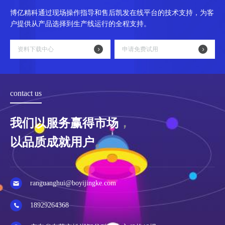
博亿精科通过现场操作指导和售后凯发在线平台的技术支持，为客
户提供从产品选择到生产线运行的全程支持。
资料下载中心
申请免费试用
contact us
我们以服务赢得市场
，
以品质成就用户
。
ranguanghui@boyijingke.com
18929264368