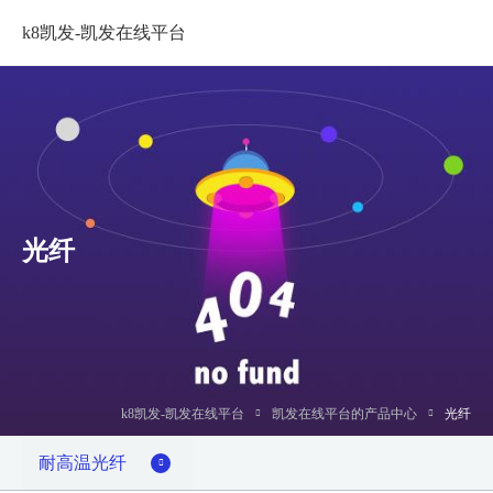
k8凯发-凯发在线平台
凯
发
在
线
光纤
平
台
的
k8凯发-凯发在线平台
凯发在线平台的产品中心
光纤
产
耐高温光纤
品