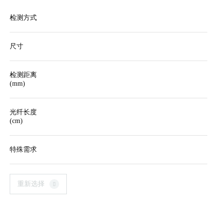
中
检测方式
心-
尺寸
k8
凯
检测距离
(mm)
发
光纤长度
(cm)
特殊需求
重新选择