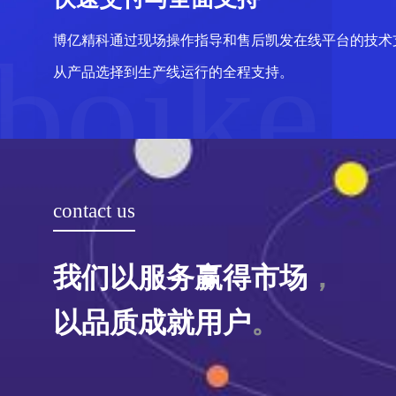
博亿精科通过现场操作指导和售后凯发在线平台的技术
bojke
从产品选择到生产线运行的全程支持。
contact us
我们以服务赢得市场
，
以品质成就用户
。