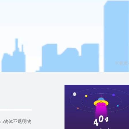
k8凯
mm物体不透明物