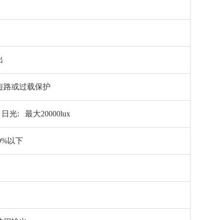
输出
短路或过载保护
光: 最大20000lux
10%以下