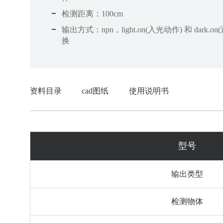
检测距离：100cm
输出方式：npn，light.on(入光动作) 和 dark.o
换
资料目录
cad图纸
使用说明书
型号
输出类型
检测物体