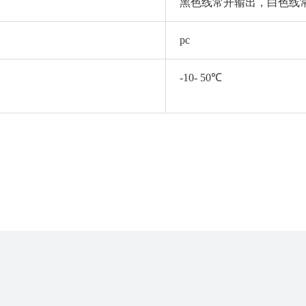
黑色线常开输出，白色线
pc
-10- 50℃