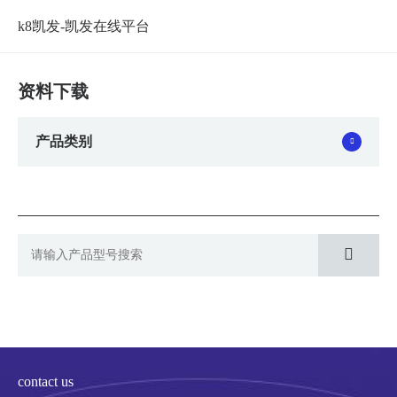
k8凯发-凯发在线平台
资
资料下载
料
下
产品类别
载-
k8
凯
发
contact us