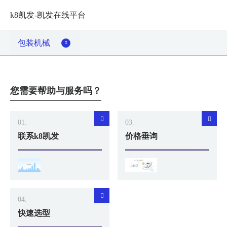
k8凯发-凯发在线平台
k8凯发-凯发在线平台
k8凯发的解决方案
行业案例
行业案例
k8
包装机械
凯
发
您需要帮助与服务吗？
的
解
01.
03.
联系k8凯发
价格垂询
决
方
案-
04.
k8
快速选型