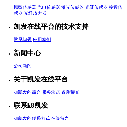
槽型传感器
光电传感器
激光传感器
光纤传感器
接近传
感器
光纤放大器
凯发在线平台的技术支持
常见问题
应用案例
新闻中心
公司新闻
关于凯发在线平台
k8凯发的简介
服务承诺
资质荣誉
联系k8凯发
k8凯发的联系方式
在线留言