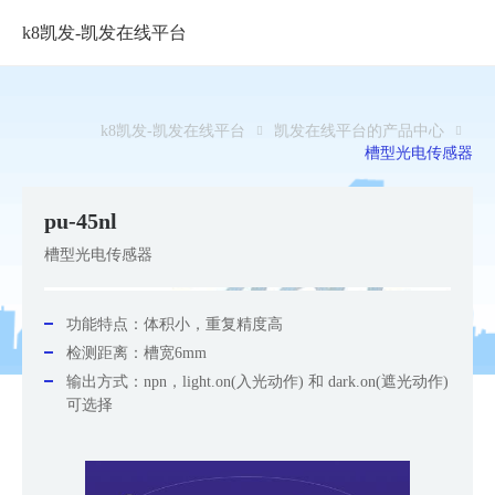
k8凯发-凯发在线平台
pu-
k8
k8凯发-凯发在线平台
凯发在线平台的产品中心
槽型光电传感器
凯
发
pu-45nl
槽型光电传感器
功能特点：体积小，重复精度高
检测距离：槽宽6mm
输出方式：npn，light.on(入光动作) 和 dark.on(遮光动作)
可选择