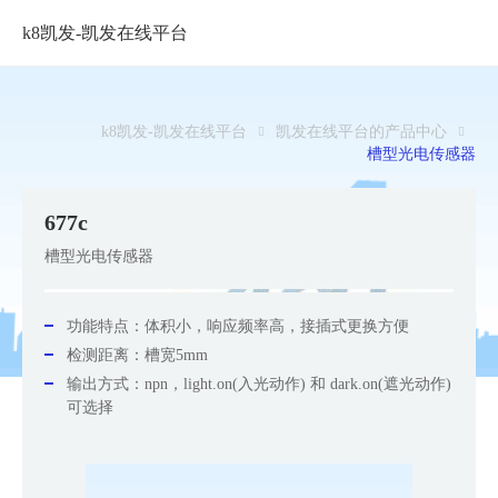
k8凯发-凯发在线平台
677c
-
k8凯发-凯发在线平台
凯发在线平台的产品中心
槽型光电传感器
k8
凯
677c
发
槽型光电传感器
功能特点：体积小，响应频率高，接插式更换方便
检测距离：槽宽5mm
输出方式：npn，light.on(入光动作) 和 dark.on(遮光动作)
可选择