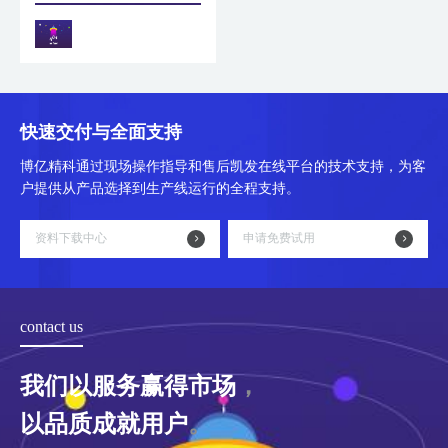
快速交付与全面支持
博亿精科通过现场操作指导和售后凯发在线平台的技术支持，为客
户提供从产品选择到生产线运行的全程支持。
资料下载中心
申请免费试用
contact us
我们以服务赢得市场
，
以品质成就用户
。