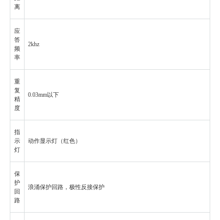
离
应
答
2khz
频
率
重
复
0.03mm以下
精
度
指
示
动作显示灯（红色）
灯
保
护
浪涌保护回路，极性反接保护
回
路