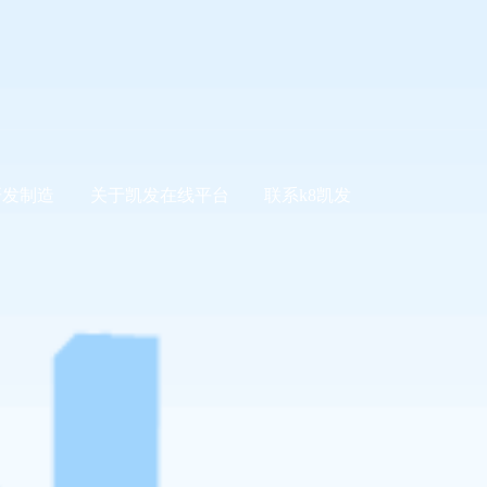
研发制造
关于凯发在线平台
联系k8凯发