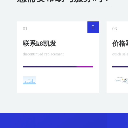
01.
03.
联系k8凯发
价格
discontinued replacement
quick sel