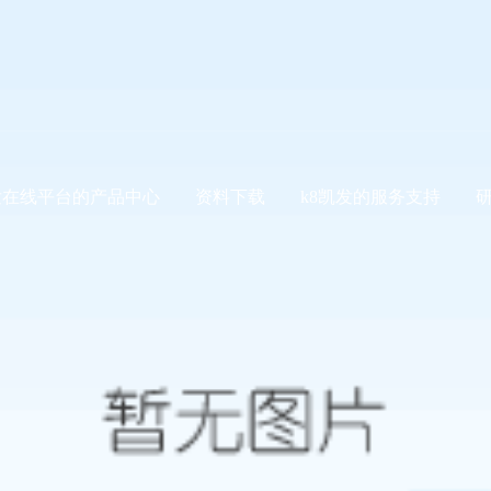
发在线平台的产品中心
资料下载
k8凯发的服务支持