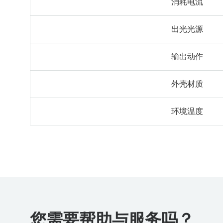
消耗电流
出光光源
输出动作
外壳材质
环境温度
您需要帮助与服务吗？