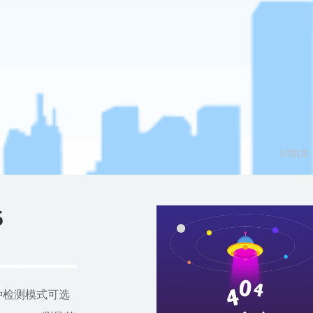
k8凯
5
种检测模式可选