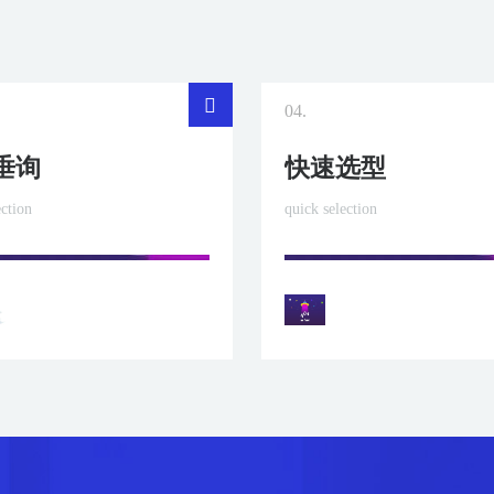
04.
垂询
快速选型
ection
quick selection