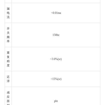
漏
电
<0.01ma
流
开
关
150hz
频
率
重
复
<3.0%(sr)
精
度
迟
<15%(sr)
滞
感
应
面
pbt