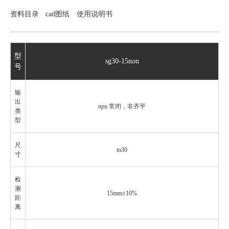
资料目录
cad图纸
使用说明书
型
sg30-15non
号
输
出
npn
常闭
，非齐平
类
型
尺
m30
寸
检
测
15mm±10%
距
离