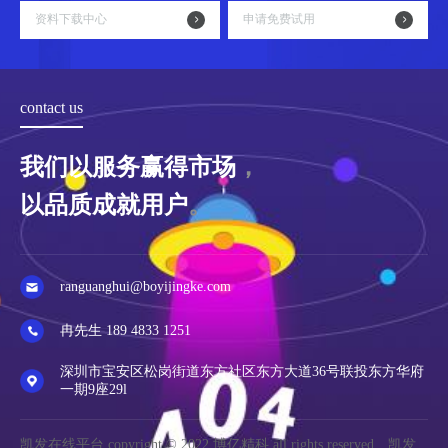
资料下载中心
申请免费试用
contact us
我们以服务赢得市场
，
以品质成就用户
。
ranguanghui@boyijingke.com
冉先生 189 4833 1251
深圳市宝安区松岗街道东方社区东方大道36号联投东方华府
一期9座29l
凯发在线平台 copyright © 2022 博亿精科 all rights reserved 凯发