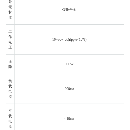
外
壳
镍铜合金
材
质
工
作
10~30v dc(ripple<10%)
电
压
压
<1.5v
降
负
载
200ma
电
流
空
载
<10ma
电
流