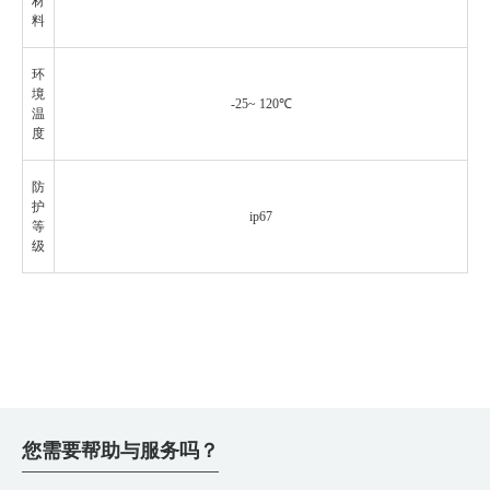
材
料
环
境
-25~ 120℃
温
度
防
护
ip67
等
级
您需要帮助与服务吗？