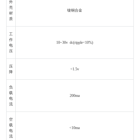
外
壳
镍铜合金
材
质
工
作
10~30v dc(ripple<10%)
电
压
压
<1.5v
降
负
载
200ma
电
流
空
载
<10ma
电
流