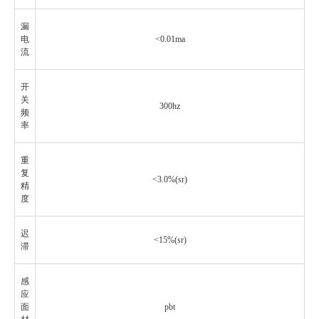
漏
电
<0.01ma
流
开
关
300hz
频
率
重
复
<3.0%(sr)
精
度
迟
<15%(sr)
滞
感
应
面
pbt