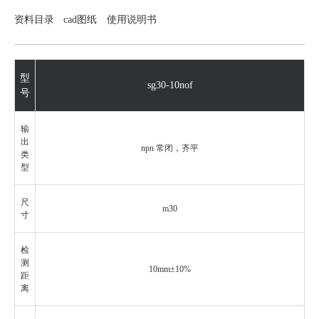
资料目录
cad图纸
使用说明书
型
sg30-10nof
号
输
出
npn
常闭
，齐平
类
型
尺
m30
寸
检
测
10mm±10%
距
离