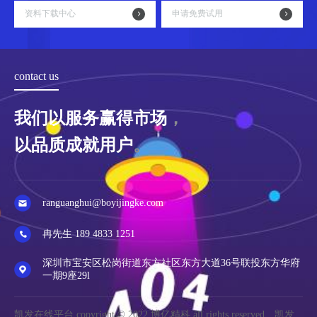
资料下载中心
申请免费试用
contact us
我们以服务赢得市场
，
以品质成就用户
。
ranguanghui@boyijingke.com
冉先生 189 4833 1251
深圳市宝安区松岗街道东方社区东方大道36号联投东方华府
一期9座29l
凯发在线平台 copyright © 2022 博亿精科 all rights reserved 凯发