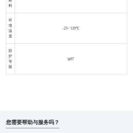
材
料
环
境
-25~ 120℃
温
度
防
护
ip67
等
级
您需要帮助与服务吗？