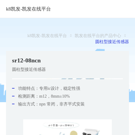
k8凯发-凯发在线平台
sr12-
k8
k8凯发-凯发在线平台
凯发在线平台的产品中心
圆柱型接近传感器
凯
发
sr12-08ncn
圆柱型接近传感器
功能特点：专用ic设计，稳定性强
检测距离：m12，8mm±10%
输出方式：npn 常闭，非齐平式安装