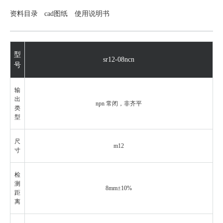
资料目录
cad图纸
使用说明书
型
sr12-08ncn
号
输
出
npn
常闭
，非齐平
类
型
尺
m12
寸
检
测
8mm±10%
距
离