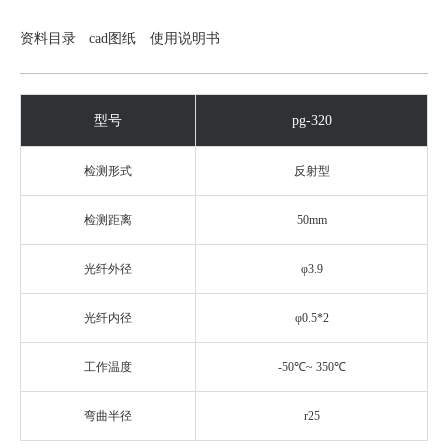
资料目录
cad图纸
使用说明书
型号
pg-320
检测形式
反射型
检测距离
50mm
光纤外径
φ3.9
光纤内径
φ0.5*2
工作温度
-50℃~ 350℃
弯曲半径
r25