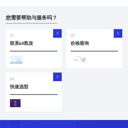
您需要帮助与服务吗？
01.
03.
联系k8凯发
价格垂询
04.
快速选型