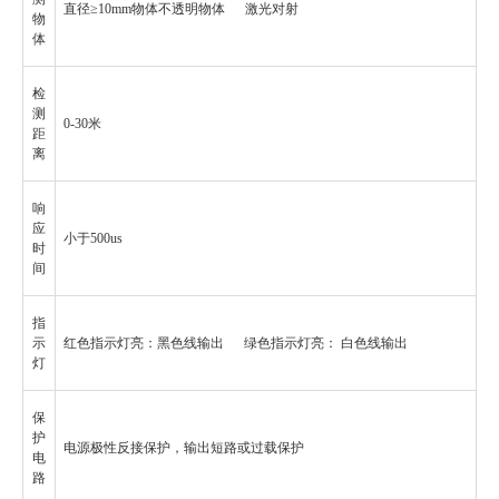
直径≥10mm物体不透明物体 激光对射
物
体
检
测
0-30米
距
离
响
应
小于500us
时
间
指
示
红色指示灯亮：黑色线输出 绿色指示灯亮： 白色线输出
灯
保
护
电源极性反接保护，输出短路或过载保护
电
路