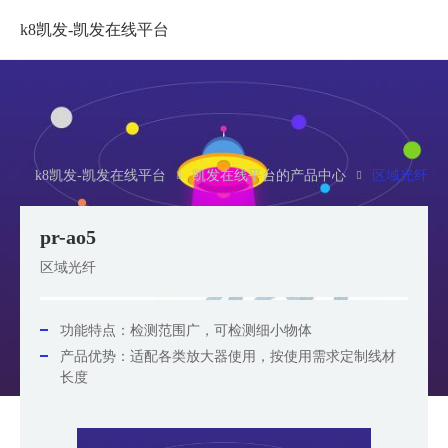
k8凯发-凯发在线平台
pr-
k8
凯
k8凯发-凯发在线平台
凯发在线平台的产品中心
区域光纤
发
pr-ao5
区域光纤
功能特点：检测范围广，可检测细小物体
产品优势：适配各类放大器使用，按使用需求定制线材
长度