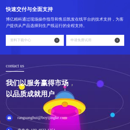
快速交付与全面支持
博亿精科通过现场操作指导和售后凯发在线平台的技术支持，为客
户提供从产品选择到生产线运行的全程支持。
资料下载中心
申请免费试用
contact us
我们以服务赢得市场
，
以品质成就用户
。
ranguanghui@boyijingke.com