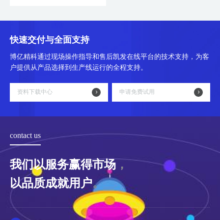
快速交付与全面支持
博亿精科通过现场操作指导和售后凯发在线平台的技术支持，为客
户提供从产品选择到生产线运行的全程支持。
资料下载中心
申请免费试用
contact us
我们以服务赢得市场
，
以品质成就用户
。