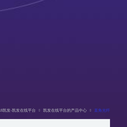
k8凯发-凯发在线平台
凯发在线平台的产品中心
直角光纤