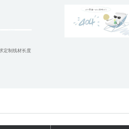
求定制线材长度