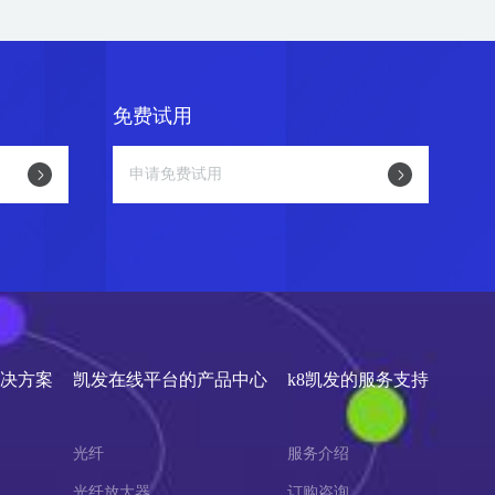
免费试用
申请免费试用
解决方案
凯发在线平台的产品中心
k8凯发的服务支持
光纤
服务介绍
光纤放大器
订购咨询