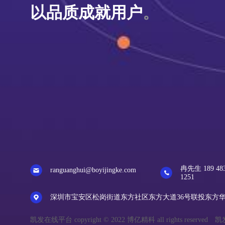
以品质成就用户
。
冉先生 189 48
ranguanghui@boyijingke.com
1251
深圳市宝安区松岗街道东方社区东方大道36号联投东方华府
凯发在线平台 copyright © 2022 博亿精科 all rights 