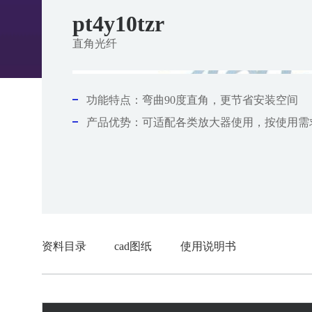
pt4y10tzr
直角光纤
功能特点：弯曲90度直角，更节省安装空间
产品优势：可适配各类放大器使用，按使用需
资料目录
cad图纸
使用说明书