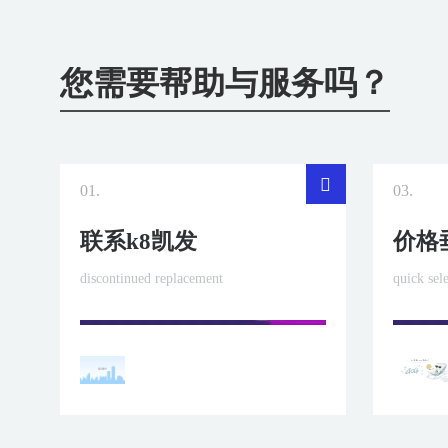
您需要帮助与服务吗？
01.
03.
联系k8凯发
价格
discontinued replacement
quick sel