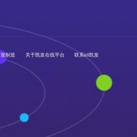
研发制造
关于凯发在线平台
联系k8凯发