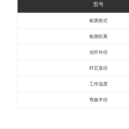
型号
检测形式
检测距离
光纤外径
纤芯直径
工作温度
弯曲半径