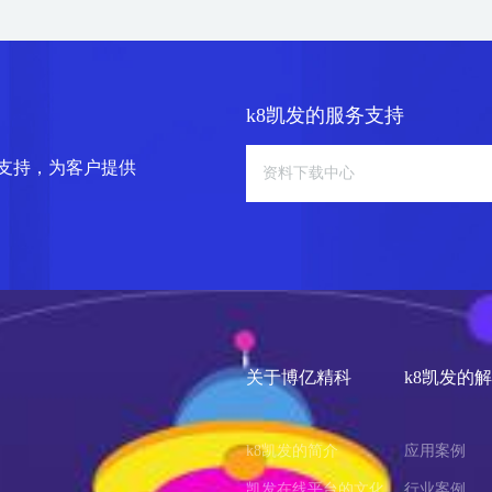
k8凯发的服务支持
支持，为客户提供
资料下载中心
关于博亿精科
k8凯发的
k8凯发的简介
应用案例
凯发在线平台的文化
行业案例