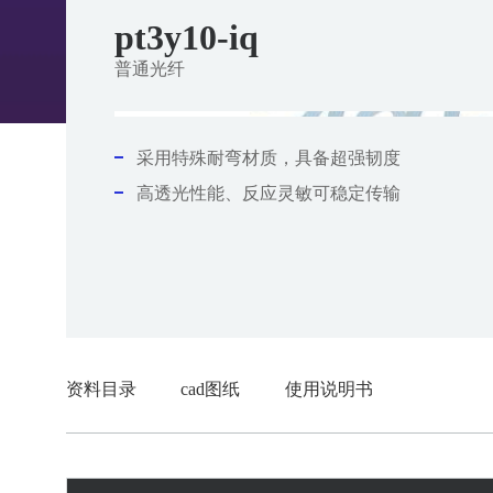
pt3y10-iq
普通光纤
采用特殊耐弯材质，具备超强韧度
高透光性能、反应灵敏可稳定传输
资料目录
cad图纸
使用说明书