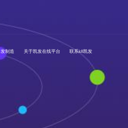
研发制造
关于凯发在线平台
联系k8凯发