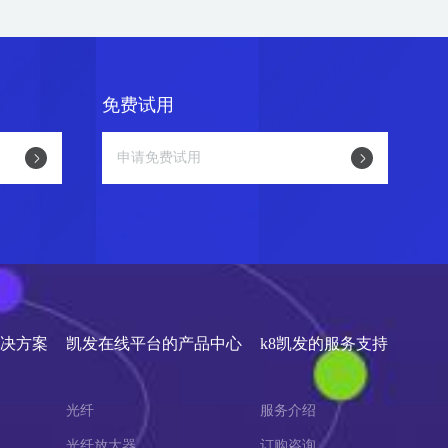
免费试用
申请免费试用
解决方案
凯发在线平台的产品中心
k8凯发的服务支持
光纤
服务介绍
光纤放大器
订购咨询