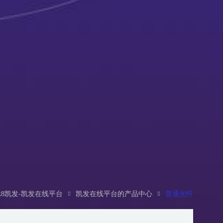
k8凯发-凯发在线平台
凯发在线平台的产品中心
普通光纤