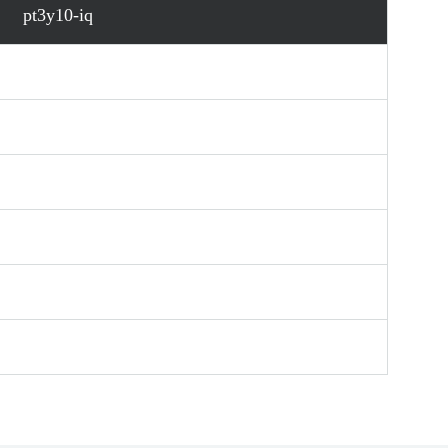
pt3y10-iq