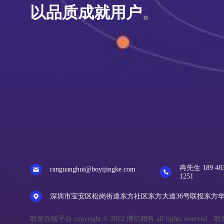
以品质成就用户
。
冉先生 189 48
ranguanghui@boyijingke.com
1251
深圳市宝安区松岗街道东方社区东方大道36号联投东方华府
凯发在线平台 copyright © 2022 博亿精科 all rights 