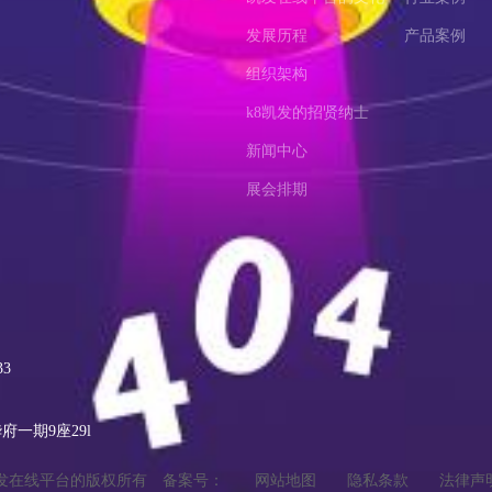
发展历程
产品案例
组织架构
k8凯发的招贤纳士
新闻中心
展会排期
33
一期9座29l
reserved 凯发在线平台的版权所有 备案号：
网站地图
隐私条款
法律声