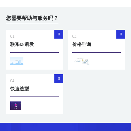
您需要帮助与服务吗？
01.
03.
联系k8凯发
价格垂询
04.
快速选型