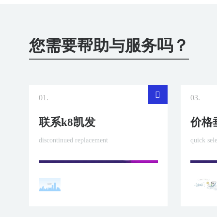
您需要帮助与服务吗？
01.
03.
联系k8凯发
价格
discontinued replacement
quick sel