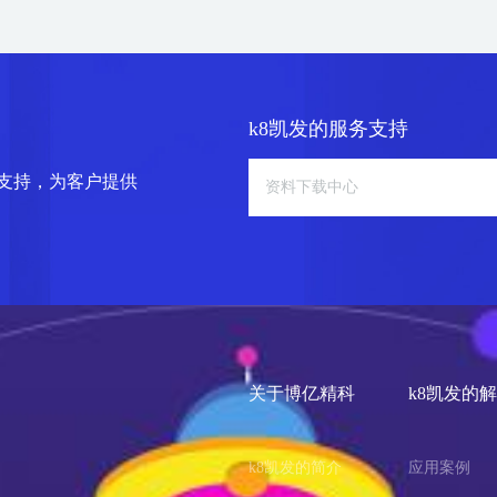
k8凯发的服务支持
支持，为客户提供
资料下载中心
关于博亿精科
k8凯发的
k8凯发的简介
应用案例