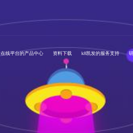
发在线平台的产品中心
资料下载
k8凯发的服务支持