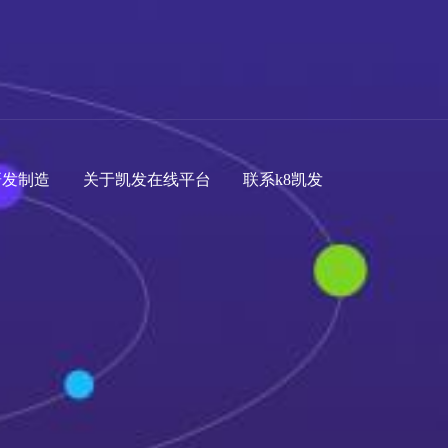
研发制造
关于凯发在线平台
联系k8凯发