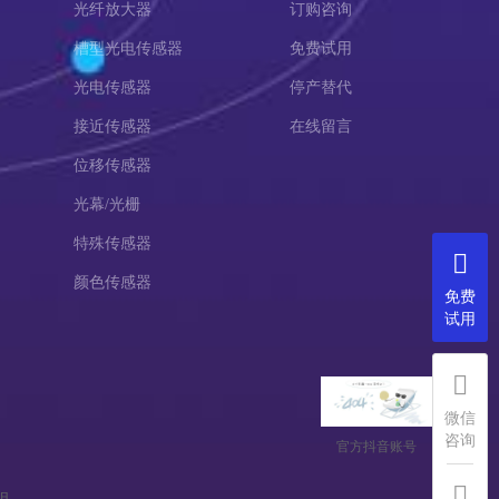
光纤放大器
订购咨询
槽型光电传感器
免费试用
光电传感器
停产替代
接近传感器
在线留言
位移传感器
光幕/光栅
特殊传感器
颜色传感器
免费
试用
微信
咨询
官方抖音账号