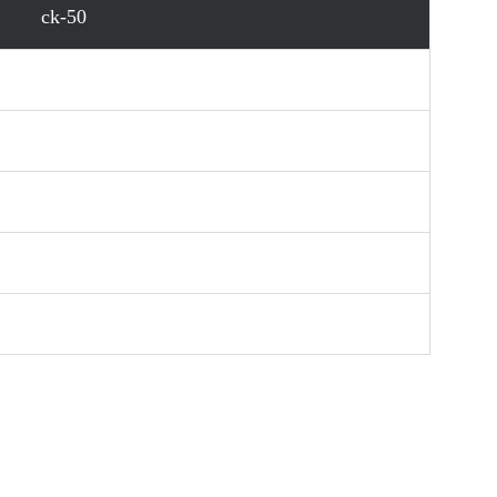
ck-50