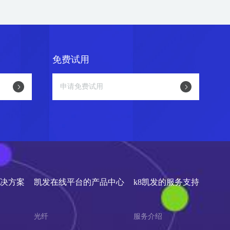
免费试用
申请免费试用
解决方案
凯发在线平台的产品中心
k8凯发的服务支持
光纤
服务介绍