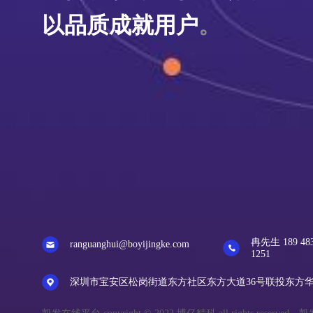
以品质成就用户
。
冉先生 189 48
ranguanghui@boyijingke.com
1251
深圳市宝安区松岗街道东方社区东方大道36号联投东方华府