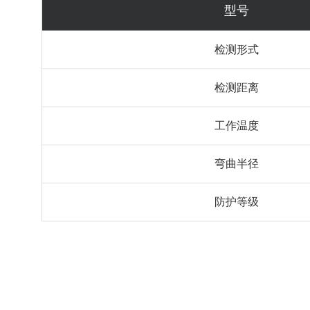
型号
检测形式
检测距离
工作温度
弯曲半径
防护等级