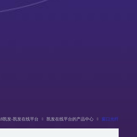
k8凯发-凯发在线平台
凯发在线平台的产品中心
窗口光纤