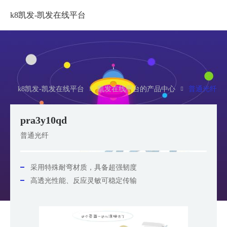
k8凯发-凯发在线平台
pra3y10qd
博
亿
k8凯发-凯发在线平台
凯发在线平台的产品中心
普通光纤
精
pra3y10qd
科-
普通光纤
k8
凯
采用特殊耐弯材质，具备超强韧度
高透光性能、反应灵敏可稳定传输
发