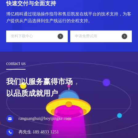
快速交付与全面支持
博亿精科通过现场操作指导和售后凯发在线平台的技术支持，为客
户提供从产品选择到生产线运行的全程支持。
资料下载中心
申请免费试用
contact us
我们以服务赢得市场
，
以品质成就用户
。
ranguanghui@boyijingke.com
冉先生 189 4833 1251