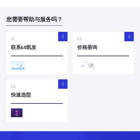
您需要帮助与服务吗？
01.
03.
联系k8凯发
价格垂询
04.
快速选型