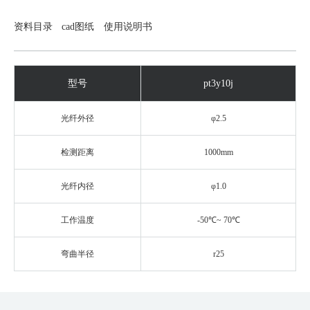
资料目录
cad图纸
使用说明书
型号
pt3y10j
光纤外径
φ2.5
检测距离
1000mm
光纤内径
φ1.0
工作温度
-50℃~ 70℃
弯曲半径
r25