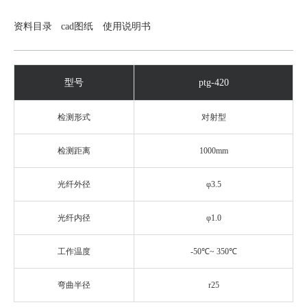
资料目录
cad图纸
使用说明书
型号
ptg-420
检测形式
对射型
检测距离
1000mm
光纤外径
φ3.5
光纤内径
φ1.0
工作温度
-50℃~ 350℃
弯曲半径
r25