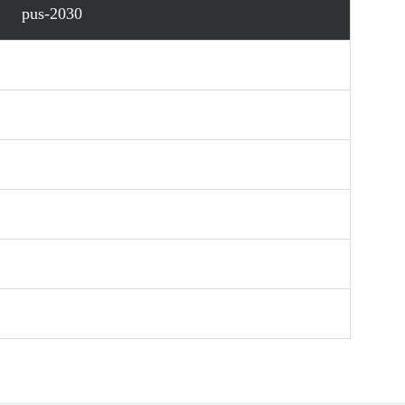
pus-2030