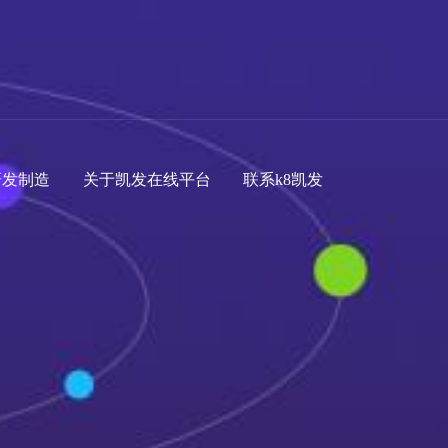
研发制造
关于凯发在线平台
联系k8凯发