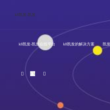
pus-
k8
k8凯发-凯发
凯
发
在线平台
k8凯发-凯发在线平台
k8凯发的解决方案
凯