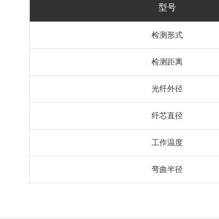
型号
检测形式
检测距离
光纤外径
纤芯直径
工作温度
弯曲半径