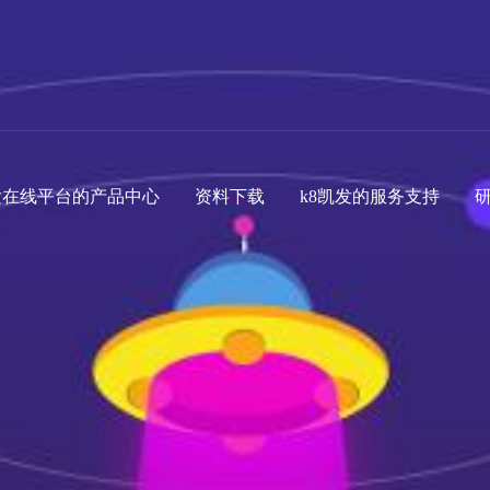
发在线平台的产品中心
资料下载
k8凯发的服务支持