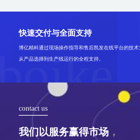
快速交付与全面支持
博亿精科通过现场操作指导和售后凯发在线平台的技术
bojke
从产品选择到生产线运行的全程支持。
contact us
我们以服务赢得市场
，