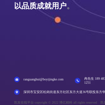
以品质成就用户
。
冉先生 189 48
ranguanghui@boyijingke.com
1251
深圳市宝安区松岗街道东方社区东方大道36号联投东方华府
凯发在线平台 copyright © 2022 博亿精科 all rights 