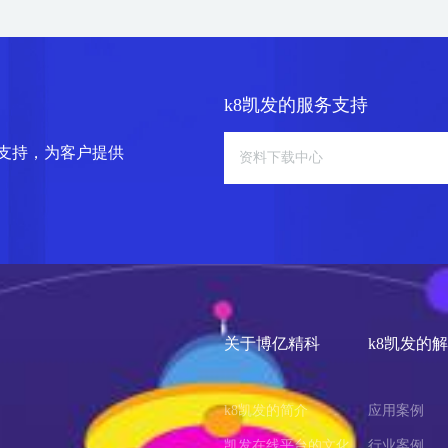
k8凯发的服务支持
支持，为客户提供
资料下载中心
关于博亿精科
k8凯发的
k8凯发的简介
应用案例
凯发在线平台的文化
行业案例