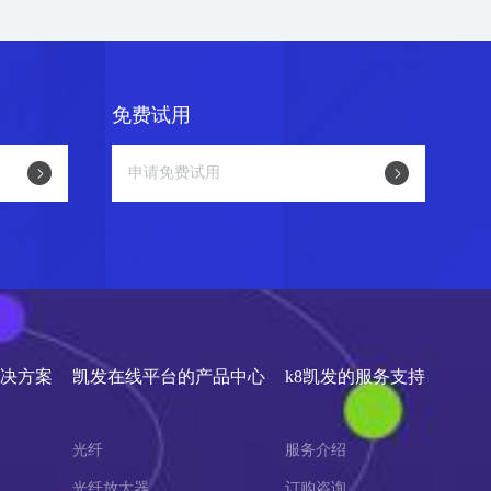
免费试用
申请免费试用
解决方案
凯发在线平台的产品中心
k8凯发的服务支持
光纤
服务介绍
光纤放大器
订购咨询