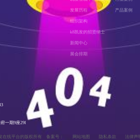
发展历程
产品案例
组织架构
k8凯发的招贤纳士
新闻中心
展会排期
33
一期9座29l
reserved 凯发在线平台的版权所有 备案号：
网站地图
隐私条款
法律声