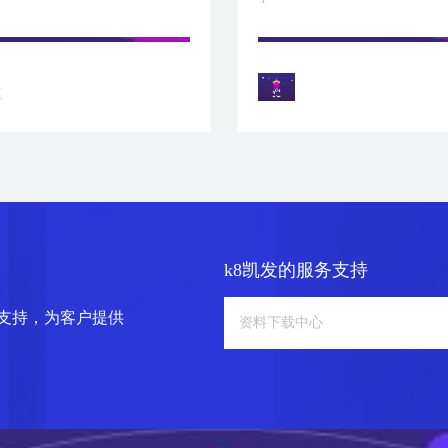
k8凯发的服务支持
支持，为客户提供
资料下载中心