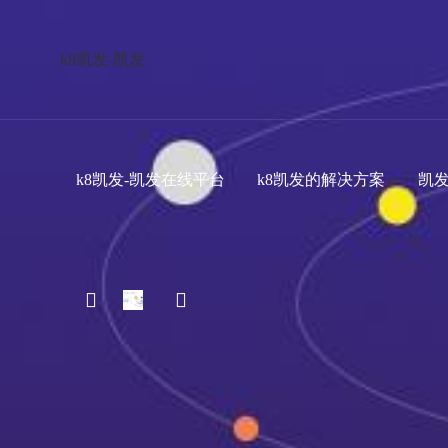
pts4y10-
k8
k8凯发-凯发
凯
发
在线平台
k8凯发-凯发在线平台
k8凯发的解决方案
凯