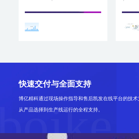
快速交付与全面支持
博亿精科通过现场操作指导和售后凯发在线平台的技术
bojke
从产品选择到生产线运行的全程支持。