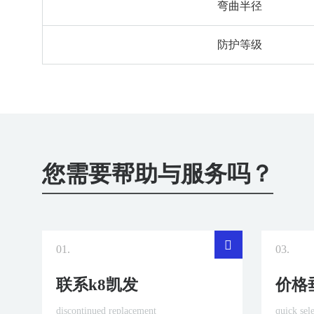
弯曲半径
防护等级
您需要帮助与服务吗？
01.
03.
联系k8凯发
价格
discontinued replacement
quick sel