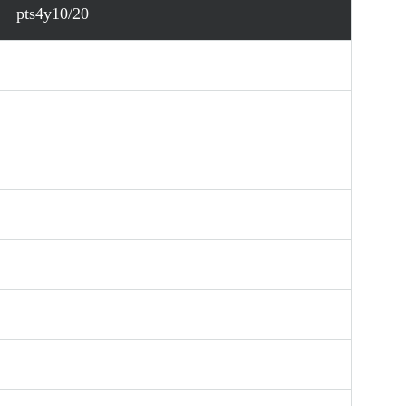
pts4y10/20