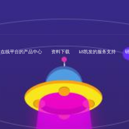
发在线平台的产品中心
资料下载
k8凯发的服务支持