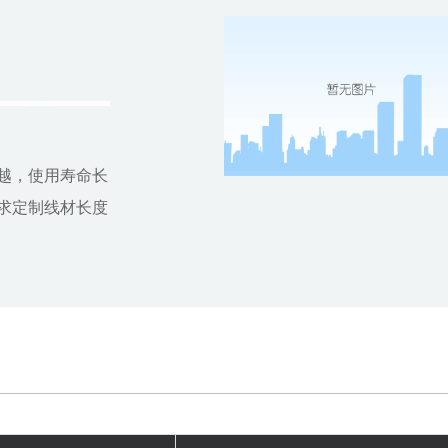
越，使用寿命长
求定制线材长度