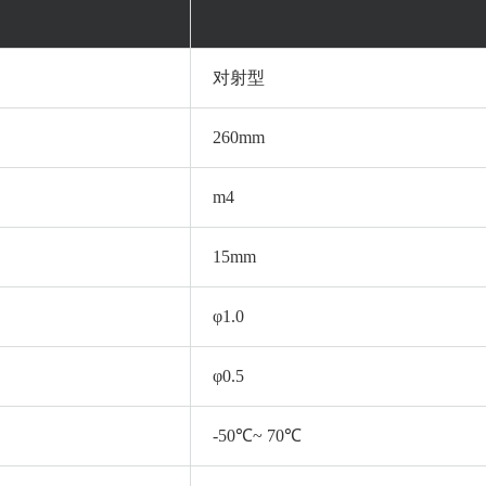
对射型
260mm
m4
15mm
φ1.0
φ0.5
-50℃~ 70℃