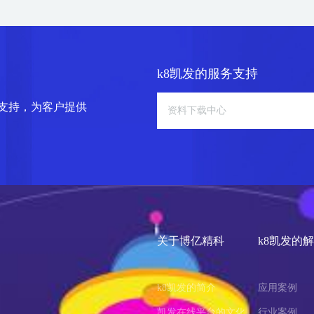
k8凯发的服务支持
支持，为客户提供
资料下载中心
关于博亿精科
k8凯发的
k8凯发的简介
应用案例
凯发在线平台的文化
行业案例