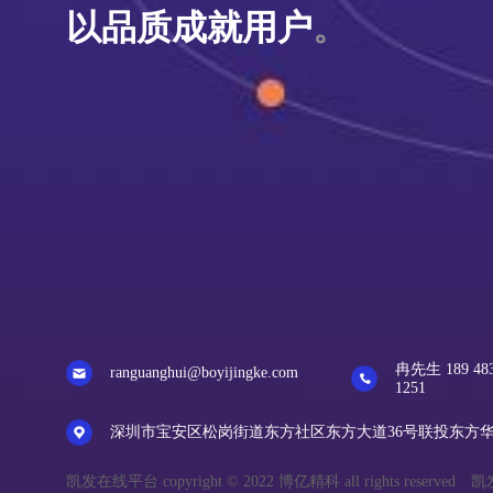
以品质成就用户
。
冉先生 189 48
ranguanghui@boyijingke.com
1251
深圳市宝安区松岗街道东方社区东方大道36号联投东方华府
凯发在线平台 copyright © 2022 博亿精科 all rights 