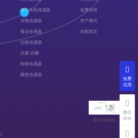
槽型光电传感器
免费试用
光电传感器
停产替代
接近传感器
在线留言
位移传感器
光幕/光栅
特殊传感器
颜色传感器
免费
试用
微信
咨询
官方抖音账号
明