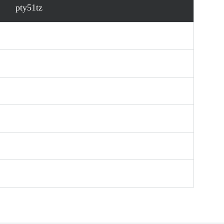
pty51tz