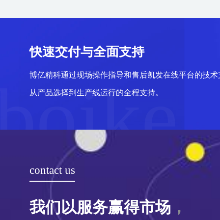
快速交付与全面支持
博亿精科通过现场操作指导和售后凯发在线平台的技术
bojke
从产品选择到生产线运行的全程支持。
contact us
我们以服务赢得市场
，