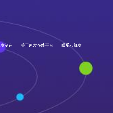
研发制造
关于凯发在线平台
联系k8凯发