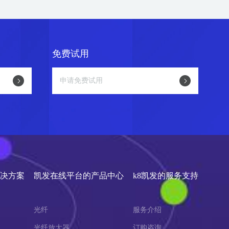
免费试用
申请免费试用
解决方案
凯发在线平台的产品中心
k8凯发的服务支持
光纤
服务介绍
光纤放大器
订购咨询