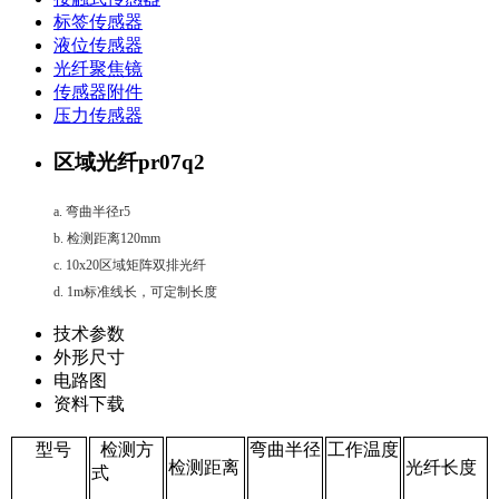
标签传感器
液位传感器
光纤聚焦镜
传感器附件
压力传感器
区域光纤pr07q2
a. 弯曲半径r5
b. 检测距离120mm
c. 10x20区域矩阵双排光纤
d. 1m标准线长，可定制长度
技术参数
外形尺寸
电路图
资料下载
型号
检测方
弯曲半径
工作温度
检测距离
光纤长度
式