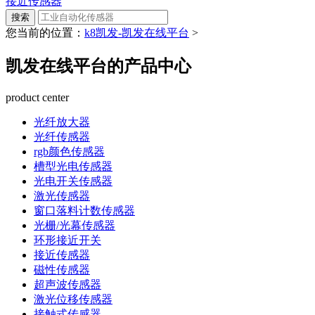
接近传感器
您当前的位置：
k8凯发-凯发在线平台
>
凯发在线平台的产品中心
product center
光纤放大器
光纤传感器
rgb颜色传感器
槽型光电传感器
光电开关传感器
激光传感器
窗口落料计数传感器
光栅/光幕传感器
环形接近开关
接近传感器
磁性传感器
超声波传感器
激光位移传感器
接触式传感器