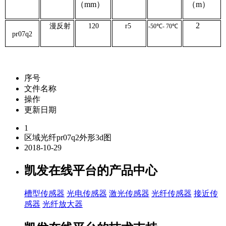
（mm）
（m）
2
漫反射
120
r5
-50℃- 70℃
pr07q2
序号
文件名称
操作
更新日期
1
区域光纤pr07q2外形3d图
2018-10-29
凯发在线平台的产品中心
槽型传感器
光电传感器
激光传感器
光纤传感器
接近传
感器
光纤放大器