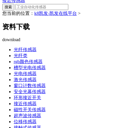
接近传感器
您当前的位置：
k8凯发-凯发在线平台
>
资料下载
download
光纤传感器
光纤类
rgb颜色传感器
槽型光电传感器
光电传感器
激光传感器
窗口计数传感器
安全光幕传感器
环形接近开关
接近传感器
磁性开关传感器
超声波传感器
位移传感器
接触式传感器