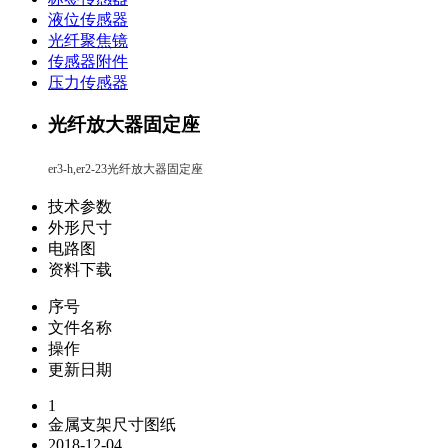
液位传感器
光纤聚焦镜
传感器附件
压力传感器
光纤放大器固定座
er3-h,er2-23光纤放大器固定座
技术参数
外形尺寸
电路图
资料下载
序号
文件名称
操作
更新日期
1
金属支架尺寸图纸
2018-12-04