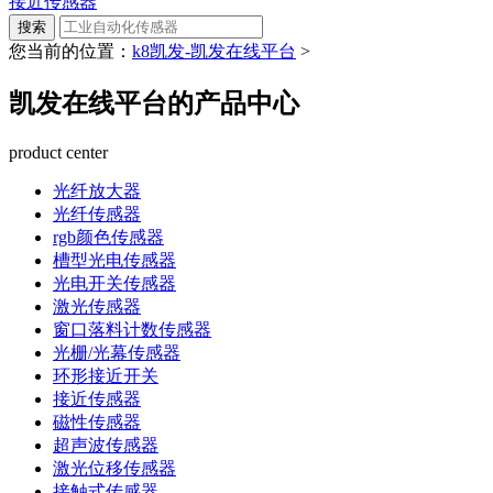
接近传感器
您当前的位置：
k8凯发-凯发在线平台
>
凯发在线平台的产品中心
product center
光纤放大器
光纤传感器
rgb颜色传感器
槽型光电传感器
光电开关传感器
激光传感器
窗口落料计数传感器
光栅/光幕传感器
环形接近开关
接近传感器
磁性传感器
超声波传感器
激光位移传感器
接触式传感器