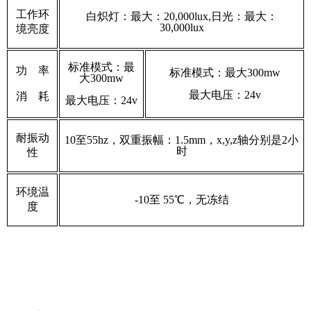
工作环
白炽灯：最大：20,000lux,日光：最大：
30,000lux
境亮度
标准模式：最
功 率
标准模式：最大300mw
大300mw
最大电压：24v
消 耗
最大电压：24v
耐振动
10至55hz，双重振幅：1.5mm，x,y,z轴分别是2小
时
性
环境温
-10至 55℃，无冻结
度