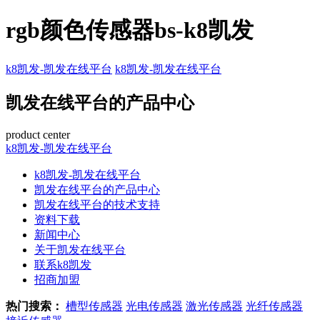
rgb颜色传感器bs-k8凯发
k8凯发-凯发在线平台
k8凯发-凯发在线平台
凯发在线平台的产品中心
product center
k8凯发-凯发在线平台
k8凯发-凯发在线平台
凯发在线平台的产品中心
凯发在线平台的技术支持
资料下载
新闻中心
关于凯发在线平台
联系k8凯发
招商加盟
热门搜索：
槽型传感器
光电传感器
激光传感器
光纤传感器