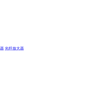
器
光纤放大器