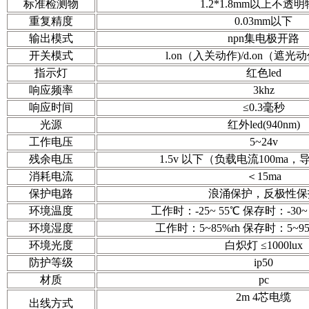
标准检测物
1.2*1.8mm以上不透
重复精度
0.03mm以下
输出模式
npn集电极开路
开关模式
l.on（入关动作)/d.on（遮
指示灯
红色led
响应频率
3khz
响应时间
≤0.3毫秒
光源
红外led(940nm)
工作电压
5~24v
残余电压
1.5v 以下（负载电流100ma
消耗电流
＜15ma
保护电路
浪涌保护，反极性保
环境温度
工作时：-25~ 55℃ 保存时：-30
环境湿度
工作时：5~85%rh 保存时：5~9
环境光度
白炽灯 ≤1000lux
防护等级
ip50
材质
pc
2m 4芯电缆
出线方式