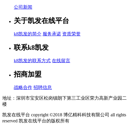
公司新闻
关于凯发在线平台
k8凯发的简介
服务承诺
资质荣誉
联系k8凯发
k8凯发的联系方式
在线留言
招商加盟
战略合作
招聘信息
地址：深圳市宝安区松岗镇朗下第三工业区荣力高新产业园二
楼
凯发在线平台 copyright ©2018 博亿精科科技有限公司 all rights
reserved 凯发在线平台的版权所有