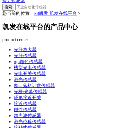
接近传感器
您当前的位置：
k8凯发-凯发在线平台
>
凯发在线平台的产品中心
product center
光纤放大器
光纤传感器
rgb颜色传感器
槽型光电传感器
光电开关传感器
激光传感器
窗口落料计数传感器
光栅/光幕传感器
环形接近开关
接近传感器
磁性传感器
超声波传感器
激光位移传感器
接触式传感器