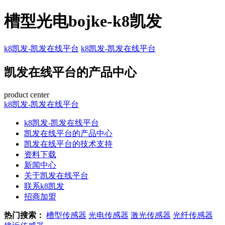
槽型光电bojke-k8凯发
k8凯发-凯发在线平台
k8凯发-凯发在线平台
凯发在线平台的产品中心
product center
k8凯发-凯发在线平台
k8凯发-凯发在线平台
凯发在线平台的产品中心
凯发在线平台的技术支持
资料下载
新闻中心
关于凯发在线平台
联系k8凯发
招商加盟
热门搜索：
槽型传感器
光电传感器
激光传感器
光纤传感器