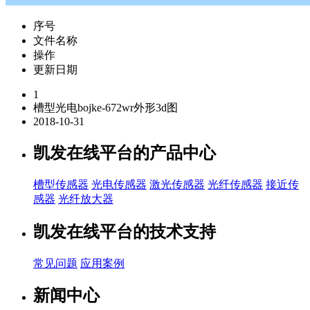
序号
文件名称
操作
更新日期
1
槽型光电bojke-672wr外形3d图
2018-10-31
凯发在线平台的产品中心
槽型传感器
光电传感器
激光传感器
光纤传感器
接近传
感器
光纤放大器
凯发在线平台的技术支持
常见问题
应用案例
新闻中心