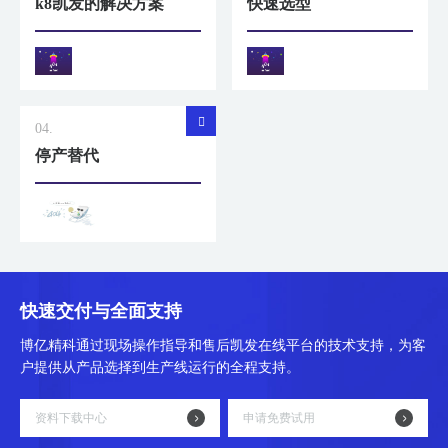
k8凯发的解决方案
快速选型
04.
停产替代
快速交付与全面支持
博亿精科通过现场操作指导和售后凯发在线平台的技术支持，为客
户提供从产品选择到生产线运行的全程支持。
资料下载中心
申请免费试用