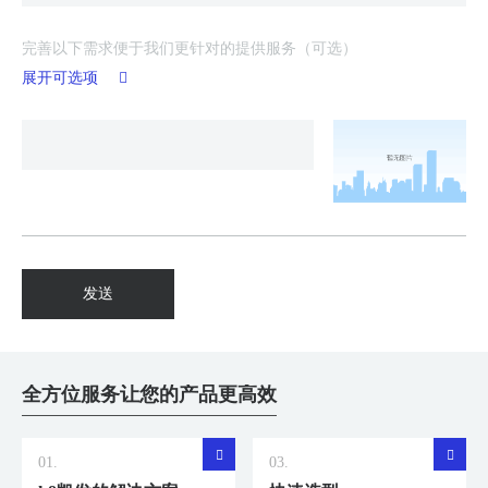
完善以下需求便于我们更针对的提供服务（可选）
展开可选项
发送
全方位服务让您的产品更高效
01.
03.