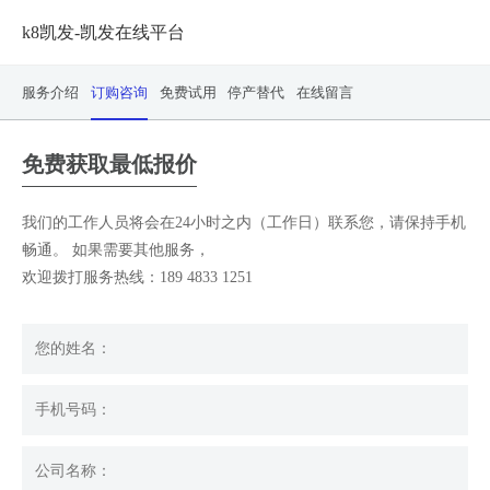
k8凯发-凯发在线平台
k8凯发-凯发在线平台
k8凯发的服务支持
订购咨询
service support
订
服务介绍
订购咨询
免费试用
停产替代
在线留言
购
免费获取最低报价
咨
询-
我们的工作人员将会在24小时之内（工作日）联系您，请保持手机
畅通。 如果需要其他服务，
k8
欢迎拨打服务热线：189 4833 1251
凯
发