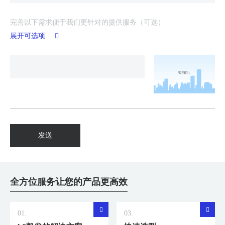
完善以下需求便于我们更针对的提供服务（可选）
展开可选项
发送
全方位服务让您的产品更高效
01.
03.