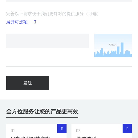
完善以下需求便于我们更针对的提供服务（可选）
展开可选项
发送
全方位服务让您的产品更高效
01.
03.