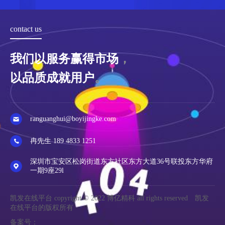
contact us
我们以服务赢得市场
，
以品质成就用户
。
ranguanghui@boyijingke.com
冉先生 189 4833 1251
深圳市宝安区松岗街道东方社区东方大道36号联投东方华府
一期9座29l
凯发在线平台 copyright © 2022 博亿精科 all rights reserved 凯发
在线平台的版权所有
备案号：