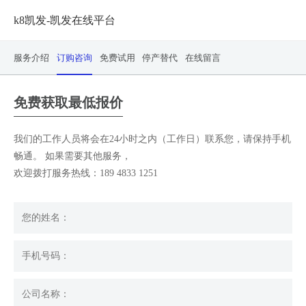
k8凯发-凯发在线平台
k8凯发-凯发在线平台
k8凯发的服务支持
订购咨询
service support
订
服务介绍
订购咨询
免费试用
停产替代
在线留言
购
免费获取最低报价
咨
询-
我们的工作人员将会在24小时之内（工作日）联系您，请保持手机
畅通。 如果需要其他服务，
k8
欢迎拨打服务热线：189 4833 1251
凯
发