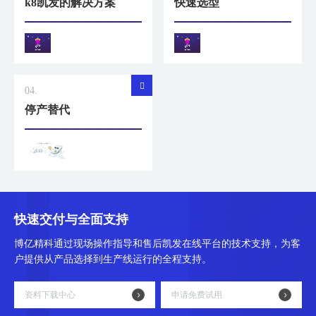
k8凯发的解决方案
快速选型
04.
停产替代
快速交付与全面支持
博亿精科通过现场操作指导和售后凯发在线平台的技术支持，为客
户提供从产品选择到生产线运行的全程支持。
资料下载中心
申请免费试用