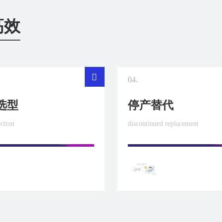
高效
04.
选型
停产替代
ection
discontinued replacement