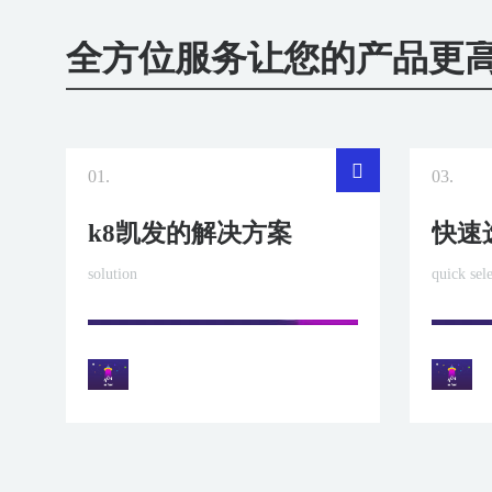
全方位服务让您的产品更
01.
03.
k8凯发的解决方案
快速
solution
quick sel