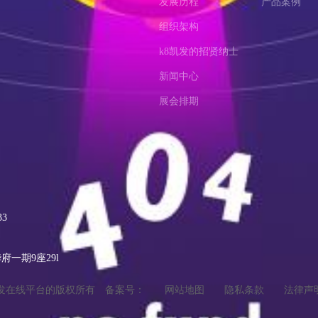
发展历程
产品案例
组织架构
k8凯发的招贤纳士
新闻中心
展会排期
33
一期9座29l
reserved 凯发在线平台的版权所有 备案号：
网站地图
隐私条款
法律声