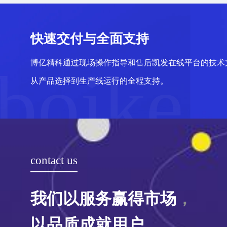
快速交付与全面支持
博亿精科通过现场操作指导和售后凯发在线平台的技术
bojke
从产品选择到生产线运行的全程支持。
contact us
我们以服务赢得市场
，
以品质成就用户
。