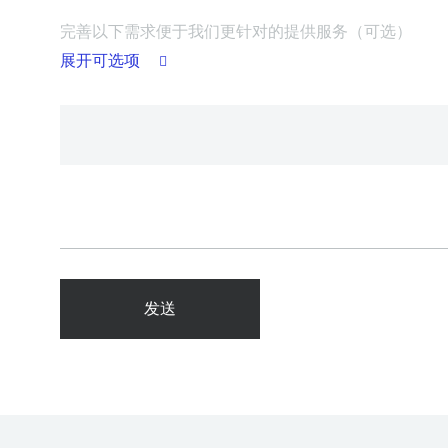
完善以下需求便于我们更针对的提供服务（可选）
展开可选项
发送