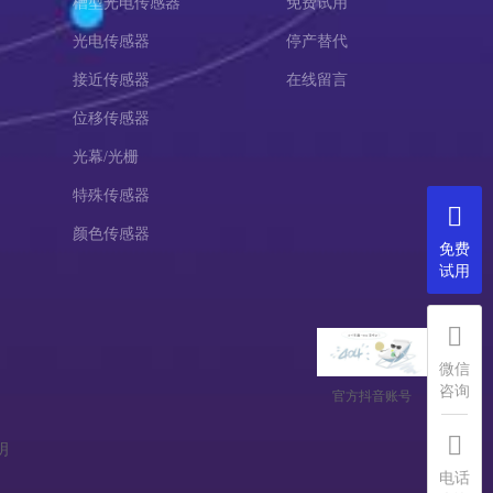
槽型光电传感器
免费试用
光电传感器
停产替代
接近传感器
在线留言
位移传感器
光幕/光栅
特殊传感器
颜色传感器
免费
试用
微信
咨询
官方抖音账号
明
电话