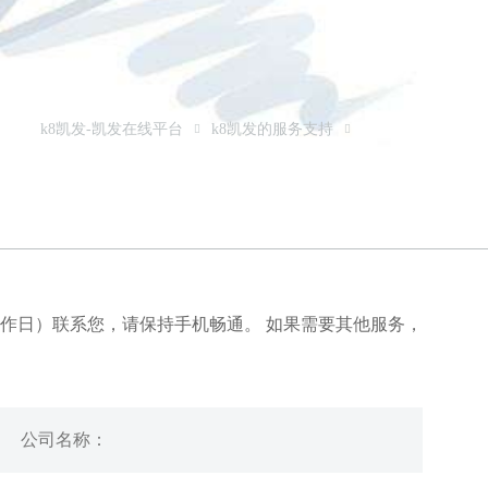
k8凯发-凯发在线平台
k8凯发的服务支持
订购咨询
工作日）联系您，请保持手机畅通。 如果需要其他服务，