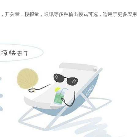
广，开关量，模拟量，通讯等多种输出模式可选，适用于更多应用