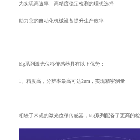
为实现高速率、高精度稳定检测的理想选择
助力您的自动化机械设备提升生产效率
blg系列激光位移传感器具有以下优势：
1、精度高，分辨率最高可达2um，实现精密测量
相较于常规的激光位移传感器，blg系列配备了更高的