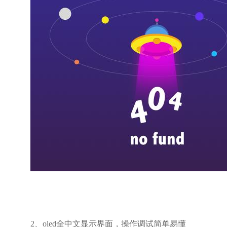
2、oled全中文显示界面，操作调试简单易懂