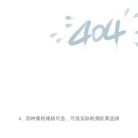
4、四种量程规格可选，可按实际检测距离选择