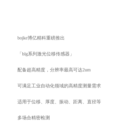
传
感
器-
k8
bojke博亿精科重磅推出
凯
「blg系列激光位移传感器」
发
配备超高精度，分辨率最高可达2um
可满足工业自动化领域的高精度测量需求
适用于位移、厚度、振动、距离、直径等
多场合精密检测