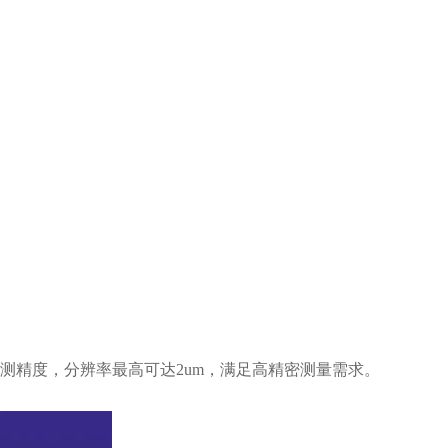
检测精度，分辨率最高可达2um，满足高精密测量需求。