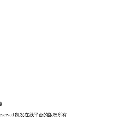
楼
ts reserved 凯发在线平台的版权所有