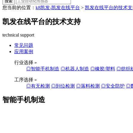
您当前的位置：
k8凯发-凯发在线平台
>
凯发在线平台的技术支
凯发在线平台的技术支持
technical support
常见问题
应用案例
行业选择 »
◎智能手机制造
◎机器人制造
◎橡胶/塑料
◎纺织
工序选择 »
◎有无检测
◎到位检测
◎落料检测
◎安全防护
◎
智能手机制造