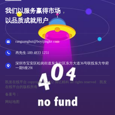
我们以服务赢得市场
，
以品质成就用户
。
ranguanghui@boyijingke.com
冉先生 189 4833 1251
深圳市宝安区松岗街道东方社区东方大道36号联投东方华府
一期9座29l
凯发在线平台 copyright © 2022 博亿精科 all rights reserved 凯发
在线平台的版权所有
备案号：
网站地图