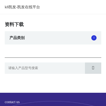
k8凯发-凯发在线平台
资
资料下载
料
下
产品类别
载-
k8
凯
发
contact us