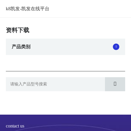
k8凯发-凯发在线平台
资
资料下载
料
下
产品类别
载-
k8
凯
发
contact us