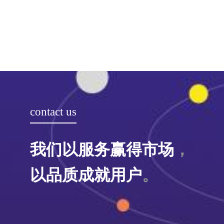
contact us
我们以服务赢得市场
，
以品质成就用户
。