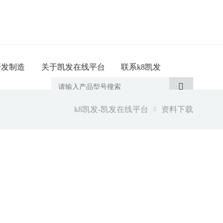
研发制造
关于凯发在线平台
联系k8凯发
k8凯发-凯发在线平台
资料下载