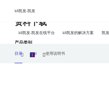
资
k8凯发-凯发
料
资料下载
下
在线平台
k8凯发-凯发在线平台
k8凯发的解决方案
凯
载-
产品类别
k8
目录
cad
使用说明书
凯
发